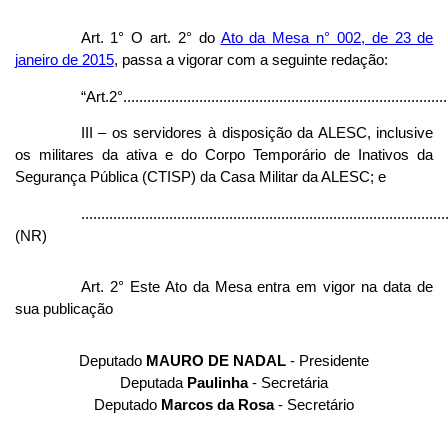
Art. 1° O art. 2° do
Ato da Mesa n° 002, de 23 de
janeiro de 2015
, passa a vigorar com a seguinte redação:
“Art.2°..................................................................................
III – os servidores à disposição da ALESC, inclusive
os militares da ativa e do Corpo Temporário de Inativos da
Segurança Pública (CTISP) da Casa Militar da ALESC; e
...........................................................................................
(NR)
Art. 2° Este Ato da Mesa entra em vigor na data de
sua publicação
Deputado
MAURO DE NADAL
- Presidente
Deputada
Paulinha
- Secretária
Deputado
Marcos da Rosa
- Secretário