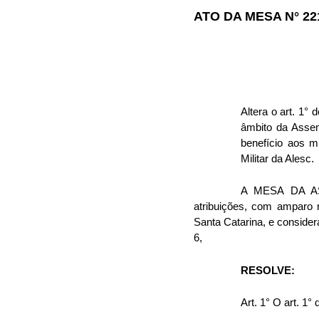
ATO DA MESA N° 221
Altera o art. 1°
âmbito da Assem
benefício aos m
Militar da Alesc.
A MESA DA AS
atribuições, com amparo 
Santa Catarina, e conside
6,
RESOLVE:
Art. 1° O art. 1°