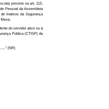
cola) previsto no art. 115,
o de Pessoal da Assembleia
o de Inativos da Segurança
a Mesa.
ente do servidor ativo ou à
egurança Pública (CTISP) da
..........” (NR)