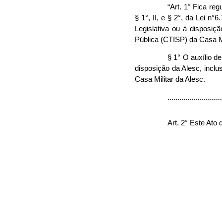
“Art. 1° Fica re
§ 1°, II, e § 2°, da Lei 
Legislativa ou à disposiç
Pública (CTISP) da Casa M
§ 1° O auxílio d
disposição da Alesc, inclu
Casa Militar da Alesc.
..........................
Art. 2° Este Ato