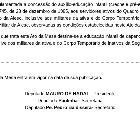
gulamentada a concessão do auxílio-educação infantil (creche e pré-es
n°6.745, de 28 de dezembro de 1985, aos servidores ativos do Quadr
ão da Alesc, inclusive aos militares da ativa e do Corpo Temporári
ilitar da Alesc, observadas as condições estabelecidas neste Ato d
e que trata este Ato da Mesa destina-se à educação infantil de depend
sive dos militares da ativa e do Corpo Temporário de Inativos da S
.............................................................................................................
 da Mesa entra em vigor na data de sua publicação.
Deputado
MAURO DE NADAL
- Presidente
Deputada
Paulinha
- Secretária
Deputado
Pe. Pedro Baldissera
- Secretário