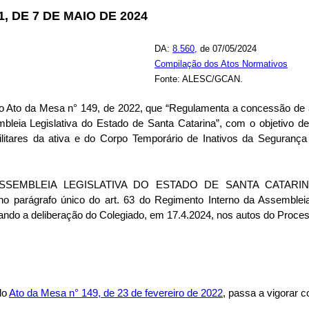
, DE 7 DE MAIO DE 2024
DA:
8.560,
de 07/05/2024
Compilação dos Atos Normativos
Fonte: ALESC/GCAN.
 do Ato da Mesa n° 149, de 2022, que “Regulamenta a concessão de a
bleia Legislativa do Estado de Santa Catarina”, com o objetivo d
ilitares da ativa e do Corpo Temporário de Inativos da Seguranç
SEMBLEIA LEGISLATIVA DO ESTADO DE SANTA CATARINA, 
no parágrafo único do art. 63 do Regimento Interno da Assembleia
rando a deliberação do Colegiado, em 17.4.2024, nos autos do Proce
 do
Ato da Mesa n° 149, de 23 de fevereiro de 2022
, passa a vigorar 