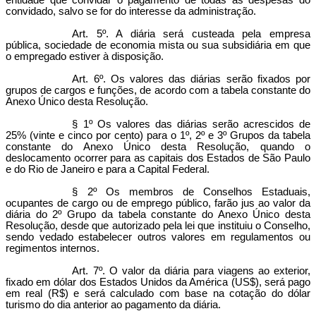
entidade que convidar o pagamento de todas as despesas do
convidado, salvo se for do interesse da administração.
Art. 5º. A diária será custeada pela empresa
pública, sociedade de economia mista ou sua subsidiária em que
o empregado estiver à disposição.
Art. 6º. Os valores das diárias serão fixados por
grupos de cargos e funções, de acordo com a tabela constante do
Anexo Único desta Resolução.
§ 1º Os valores das diárias serão acrescidos de
25% (vinte e cinco por cento) para o 1º, 2º e 3º Grupos da tabela
constante do Anexo Único desta Resolução, quando o
deslocamento ocorrer para as capitais dos Estados de São Paulo
e do Rio de Janeiro e para a Capital Federal.
§ 2º Os membros de Conselhos Estaduais,
ocupantes de cargo ou de emprego público, farão jus ao valor da
diária do 2º Grupo da tabela constante do Anexo Único desta
Resolução, desde que autorizado pela lei que instituiu o Conselho,
sendo vedado estabelecer outros valores em regulamentos ou
regimentos internos.
Art. 7º. O valor da diária para viagens ao exterior,
fixado em dólar dos Estados Unidos da América (US$), será pago
em real (R$) e será calculado com base na cotação do dólar
turismo do dia anterior ao pagamento da diária.