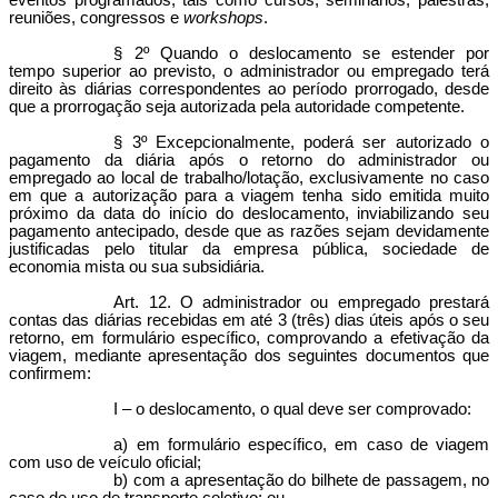
eventos programados, tais como cursos, seminários, palestras,
reuniões, congressos e
workshops
.
§ 2º Quando o deslocamento se estender por
tempo superior ao previsto, o administrador ou empregado terá
direito às diárias correspondentes ao período prorrogado, desde
que a prorrogação seja autorizada pela autoridade competente.
§ 3º Excepcionalmente, poderá ser autorizado o
pagamento da diária após o retorno do administrador ou
empregado ao local de trabalho/lotação, exclusivamente no caso
em que a autorização para a viagem tenha sido emitida muito
próximo da data do início do deslocamento, inviabilizando seu
pagamento antecipado, desde que as razões sejam devidamente
justificadas pelo titular da empresa pública, sociedade de
economia mista ou sua subsidiária.
Art. 12. O administrador ou empregado prestará
contas das diárias recebidas em até 3 (três) dias úteis após o seu
retorno, em formulário específico, comprovando a efetivação da
viagem, mediante apresentação dos seguintes documentos que
confirmem:
I – o deslocamento, o qual deve ser comprovado:
a) em formulário específico, em caso de viagem
com uso de veículo oficial;
b) com a apresentação do bilhete de passagem, no