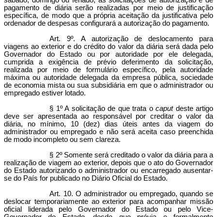
sábado, domingo ou feriado, as solicitações de autorização e de
pagamento de diária serão realizadas por meio de justificação
específica, de modo que a própria aceitação da justificativa pelo
ordenador de despesas configurará a autorização do pagamento.
Art. 9º. A autorização de deslocamento para
viagens ao exterior e do crédito do valor da diária será dada pelo
Governador do Estado ou por autoridade por ele delegada,
cumprida a exigência de prévio deferimento da solicitação,
realizada por meio de formulário específico, pela autoridade
máxima ou autoridade delegada da empresa pública, sociedade
de economia mista ou sua subsidiária em que o administrador ou
empregado estiver lotado.
§ 1º A solicitação de que trata o
caput
deste artigo
deve ser apresentada ao responsável por creditar o valor da
diária, no mínimo, 10 (dez) dias úteis antes da viagem do
administrador ou empregado e não será aceita caso preenchida
de modo incompleto ou sem clareza.
§ 2º Somente será creditado o valor da diária para a
realização de viagem ao exterior, depois que o ato do Governador
do Estado autorizando o administrador ou encarregado ausentar-
se do País for publicado no Diário Oficial do Estado.
Art. 10. O administrador ou empregado, quando se
deslocar temporariamente ao exterior para acompanhar missão
oficial liderada pelo Governador do Estado ou pelo Vice-