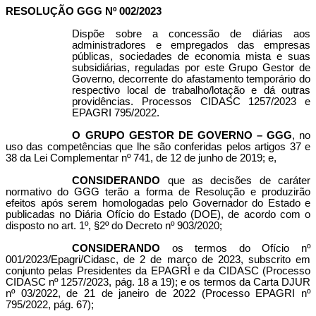
RESOLUÇÃO GGG Nº 002/2023
Dispõe sobre a concessão de diárias aos
administradores e empregados das empresas
públicas, sociedades de economia mista e suas
subsidiárias, reguladas por este Grupo Gestor de
Governo, decorrente do afastamento temporário do
respectivo local de trabalho/lotação e dá outras
providências. Processos CIDASC 1257/2023 e
EPAGRI 795/2022.
O GRUPO GESTOR DE GOVERNO – GGG
, no
uso das competências que lhe são conferidas pelos artigos 37 e
38 da Lei Complementar nº 741, de 12 de junho de 2019; e,
CONSIDERANDO
que as decisões de caráter
normativo do GGG terão a forma de Resolução e produzirão
efeitos após serem homologadas pelo Governador do Estado e
publicadas no Diária Ofício do Estado (DOE), de acordo com o
disposto no art. 1º, §2º do Decreto nº 903/2020;
CONSIDERANDO
os termos do Ofício nº
001/2023/Epagri/Cidasc, de 2 de março de 2023, subscrito em
conjunto pelas Presidentes da EPAGRI e da CIDASC (Processo
CIDASC nº 1257/2023, pág. 18 a 19); e os termos da Carta DJUR
nº 03/2022, de 21 de janeiro de 2022 (Processo EPAGRI nº
795/2022, pág. 67);