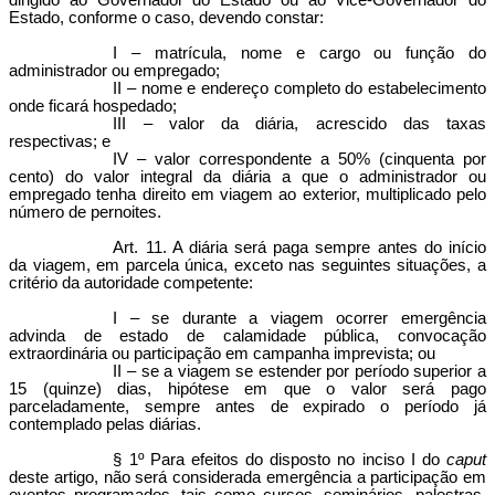
dirigido ao Governador do Estado ou ao Vice-Governador do
Estado, conforme o caso, devendo constar:
I – matrícula, nome e cargo ou função do
administrador ou empregado;
II – nome e endereço completo do estabelecimento
onde ficará hospedado;
III – valor da diária, acrescido das taxas
respectivas; e
IV – valor correspondente a 50% (cinquenta por
cento) do valor integral da diária a que o administrador ou
empregado tenha direito em viagem ao exterior, multiplicado pelo
número de pernoites.
Art. 11. A diária será paga sempre antes do início
da viagem, em parcela única, exceto nas seguintes situações, a
critério da autoridade competente:
I – se durante a viagem ocorrer emergência
advinda de estado de calamidade pública, convocação
extraordinária ou participação em campanha imprevista; ou
II – se a viagem se estender por período superior a
15 (quinze) dias, hipótese em que o valor será pago
parceladamente, sempre antes de expirado o período já
contemplado pelas diárias.
§ 1º Para efeitos do disposto no inciso I do
caput
deste artigo, não será considerada emergência a participação em