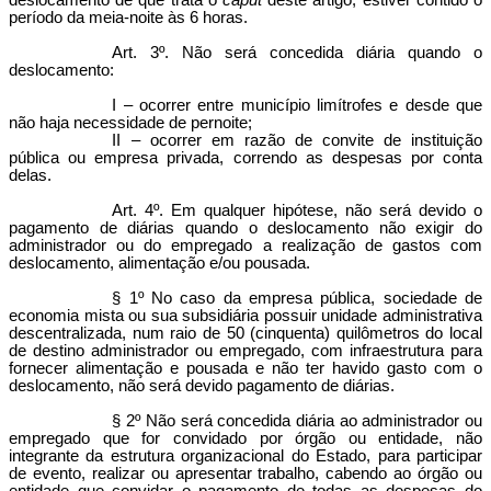
deslocamento de que trata o
caput
deste artigo, estiver contido o
período da meia-noite às 6 horas.
Art. 3º. Não será concedida diária quando o
deslocamento:
I – ocorrer entre município limítrofes e desde que
não haja necessidade de pernoite;
II – ocorrer em razão de convite de instituição
pública ou empresa privada, correndo as despesas por conta
delas.
Art. 4º. Em qualquer hipótese, não será devido o
pagamento de diárias quando o deslocamento não exigir do
administrador ou do empregado a realização de gastos com
deslocamento, alimentação e/ou pousada.
§ 1º No caso da empresa pública, sociedade de
economia mista ou sua subsidiária possuir unidade administrativa
descentralizada, num raio de 50 (cinquenta) quilômetros do local
de destino administrador ou empregado, com infraestrutura para
fornecer alimentação e pousada e não ter havido gasto com o
deslocamento, não será devido pagamento de diárias.
§ 2º Não será concedida diária ao administrador ou
empregado que for convidado por órgão ou entidade, não
integrante da estrutura organizacional do Estado, para participar
de evento, realizar ou apresentar trabalho, cabendo ao órgão ou