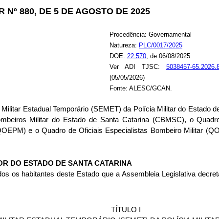
Nº 880, DE 5 DE AGOSTO DE 2025
Procedência: Governamental
Natureza:
PLC/0017/2025
DOE:
22.570
, de 06/08/2025
Ver ADI TJSC:
5038457-65.2026.
(05/05/2026)
Fonte: ALESC/GCAN.
ço Militar Estadual Temporário (SEMET) da Polícia Militar do Estado
beiros Militar do Estado de Santa Catarina (CBMSC), o Quadro 
r (QOEPM) e o Quadro de Oficiais Especialistas Bombeiro Militar (
R DO ESTADO DE SANTA CATARINA
os os habitantes deste Estado que a Assembleia Legislativa decret
TÍTULO I