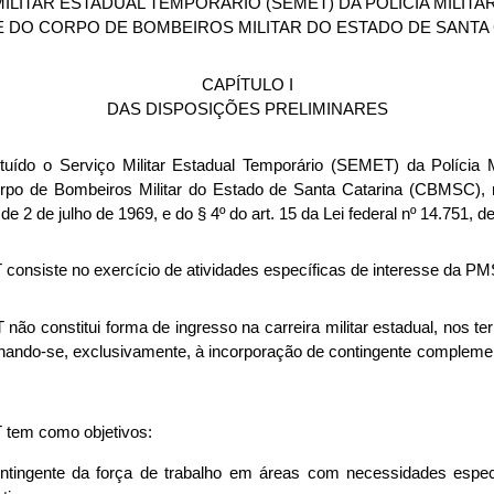
ILITAR ESTADUAL TEMPORÁRIO (SEMET) DA POLÍCIA MILITA
E DO CORPO DE BOMBEIROS MILITAR DO ESTADO DE SANTA
CAPÍTULO I
DAS DISPOSIÇÕES PRELIMINARES
tituído o Serviço Militar Estadual Temporário (SEMET) da Polícia 
po de Bombeiros Militar do Estado de Santa Catarina (CBMSC), n
 de 2 de julho de 1969, e do § 4º do art. 15 da Lei federal nº 14.751,
 consiste no exercício de atividades específicas de interesse da
não constitui forma de ingresso na carreira militar estadual, nos t
tinando-se, exclusivamente, à incorporação de contingente complemen
 tem como objetivos:
ontingente da força de trabalho em áreas com necessidades especí