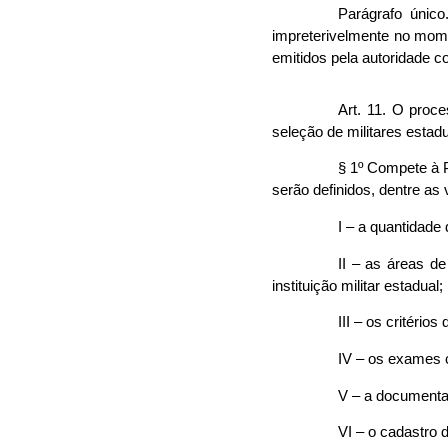
Parágrafo únic
impreterivelmente no mome
emitidos pela autoridade c
Art. 11. O proce
seleção de militares est
§ 1º Compete à P
serão definidos, dentre as
I – a quantidade
II – as áreas de
instituição militar estadual;
III – os critérios
IV – os exames
V – a documenta
VI – o cadastro 