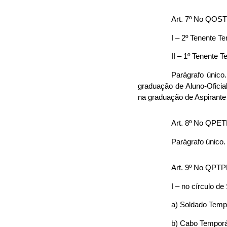
Art. 7º No QOST
I – 2º Tenente Te
II – 1º Tenente T
Parágrafo único
graduação de Aluno-Oficial
na graduação de Aspirante 
Art. 8º No QPET
Parágrafo único.
Art. 9º No QPTP
I – no círculo d
a) Soldado Tempo
b) Cabo Temporá