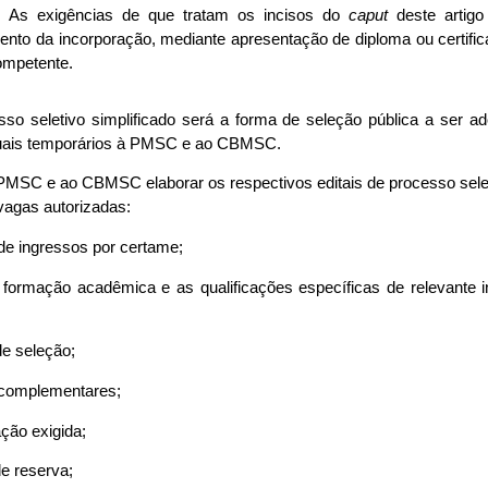
o. As exigências de que tratam os incisos do
caput
deste artig
nto da incorporação, mediante apresentação de diploma ou certifi
ompetente.
sso seletivo simplificado será a forma de seleção pública a ser a
aduais temporários à PMSC e ao CBMSC.
MSC e ao CBMSC elaborar os respectivos editais de processo seleti
 vagas autorizadas:
 de ingressos por certame;
 formação acadêmica e as qualificações específicas de relevante i
 de seleção;
 complementares;
ção exigida;
de reserva;