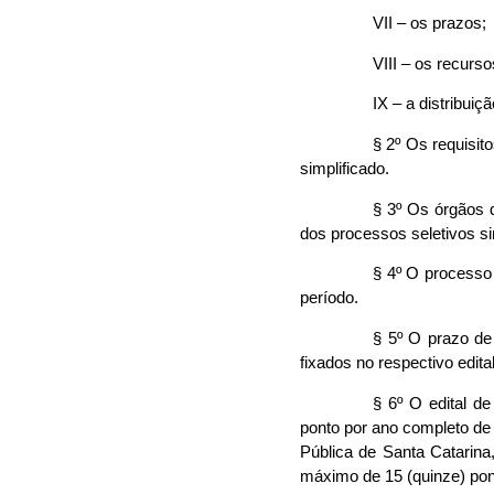
VII – os prazos;
VIII – os recurso
IX – a distribuiç
§ 2º Os requisit
simplificado.
§ 3º Os órgãos 
dos processos seletivos si
§ 4º O processo 
período.
§ 5º O prazo de
fixados no respectivo edital
§ 6º O edital d
ponto por ano completo de
Pública de Santa Catarina
máximo de 15 (quinze) pon