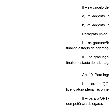
II – no círculo 
a) 3º Sargento T
b) 2º Sargento T
Parágrafo único.
I – na graduaçã
final do estágio de adapta
II – na graduaçã
final do estágio de adapta
Art. 10. Para in
I – para o QO
licenciatura plena, reconh
II – para o QPT
competência delegada.