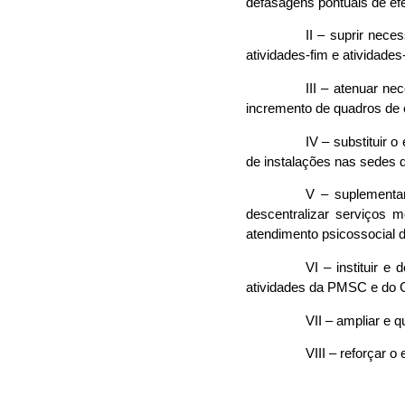
defasagens pontuais de efe
II – suprir nece
atividades-fim e atividades
III – atenuar ne
incremento de quadros de e
IV – substituir 
de instalações nas sedes d
V – suplementar
descentralizar serviços 
atendimento psicossocial d
VI – instituir e
atividades da PMSC e do
VII – ampliar e
VIII – reforçar 