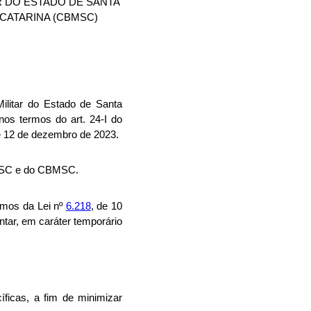
R DO ESTADO DE SANTA
 CATARINA (CBMSC)
Militar do Estado de Santa
os termos do art. 24-I do
 de 12 de dezembro de 2023.
 PMSC e do CBMSC.
ermos da Lei nº
6.218
, de 10
tar, em caráter temporário
ficas, a fim de minimizar