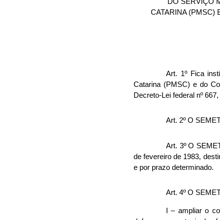
DO SERVIÇO M
CATARINA (PMSC) 
Art. 1º Fica ins
Catarina (PMSC) e do Cor
Decreto-Lei federal nº 667,
Art. 2º O SEMET
Art. 3º O SEMET 
de fevereiro de 1983, des
e por prazo determinado.
Art. 4º O SEMET
I – ampliar o c