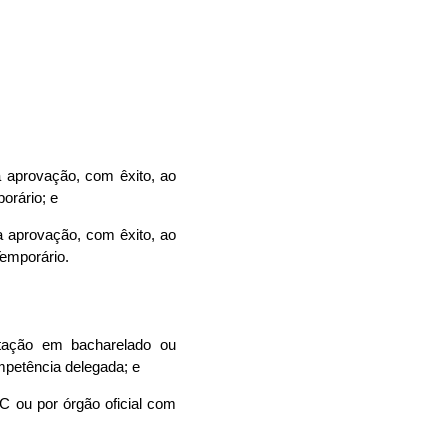
a aprovação, com êxito, ao
orário; e
a aprovação, com êxito, ao
Temporário.
tação em bacharelado ou
mpetência delegada; e
 ou por órgão oficial com