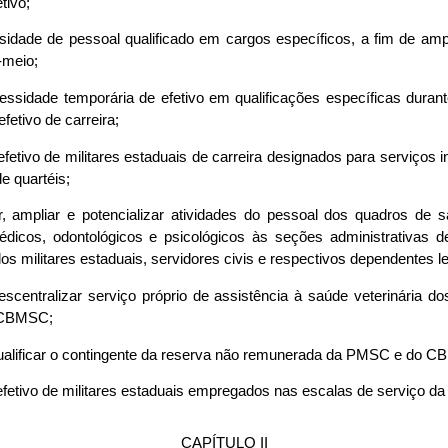
tivo;
ssidade de pessoal qualificado em cargos específicos, a fim de amp
-meio;
cessidade temporária de efetivo em qualificações específicas duran
fetivo de carreira;
o efetivo de militares estaduais de carreira designados para serviços
e quartéis;
, ampliar e potencializar atividades do pessoal dos quadros de s
médicos, odontológicos e psicológicos às seções administrativas
os militares estaduais, servidores civis e respectivos dependentes le
 descentralizar serviço próprio de assistência à saúde veterinária
 CBMSC;
 qualificar o contingente da reserva não remunerada da PMSC e do 
o efetivo de militares estaduais empregados nas escalas de serviç
CAPÍTULO II