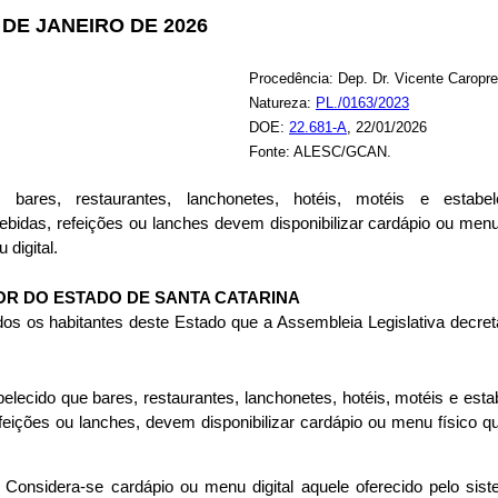
21 DE JANEIRO DE 2026
Procedência: Dep. Dr. Vicente Caropr
Natureza:
PL./0163/2023
DOE:
22.681-A
, 22/01/2026
Fonte: ALESC/GCAN.
 bares, restaurantes, lanchonetes, hotéis, motéis e estabe
bidas, refeições ou lanches devem disponibilizar cardápio ou menu 
 digital.
R DO ESTADO DE SANTA CATARINA
os os habitantes deste Estado que a Assembleia Legislativa decret
abelecido que bares, restaurantes, lanchonetes, hotéis, motéis e est
feições ou lanches, devem disponibilizar cardápio ou menu físico qu
. Considera-se cardápio ou menu digital aquele oferecido pelo s