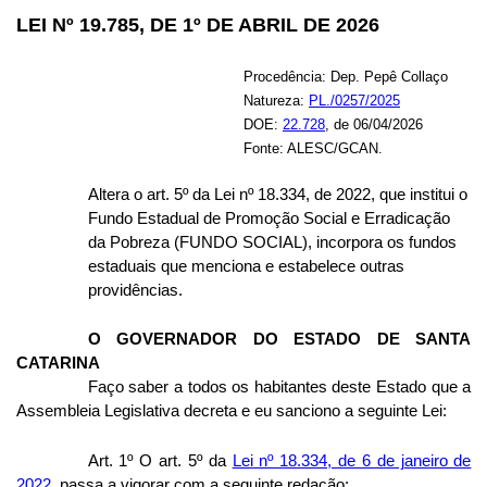
LEI Nº 19.785, DE 1º DE ABRIL DE 2026
Procedência: Dep. Pepê Collaço
Natureza:
PL./0257/2025
DOE:
22.728
, de 06/04/2026
Fonte: ALESC/GCAN.
Altera o art. 5º da Lei nº 18.334, de 2022, que institui o
Fundo Estadual de Promoção Social e Erradicação
da Pobreza (FUNDO SOCIAL), incorpora os fundos
estaduais que menciona e estabelece outras
providências.
O GOVERNADOR DO ESTADO DE SANTA
CATARINA
Faço saber a todos os habitantes deste Estado que a
Assembleia Legislativa decreta e eu sanciono a seguinte Lei:
Art. 1º O art. 5º da
Lei nº 18.334, de 6 de janeiro de
2022
, passa a vigorar com a seguinte redação: