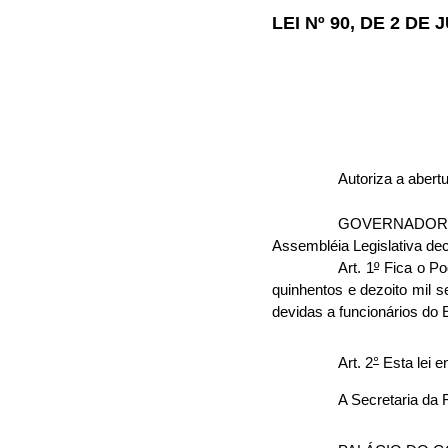
LEI Nº 90, DE 2 DE
Autoriza a abert
GOVERNADOR DO
Assembléia Legislativa decr
Art. 1
º
Fica o Pod
quinhentos e dezoito mil 
devidas a funcionários do 
Art. 2
°
Esta lei e
A Secretaria da 