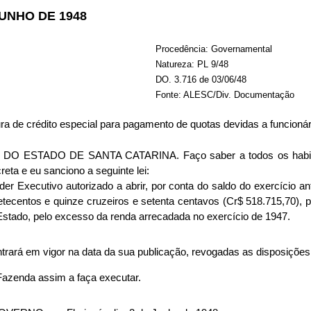
 JUNHO DE 1948
Procedência: Governamental
Natureza: PL 9/48
DO. 3.716 de 03/06/48
Fonte: ALESC/Div. Documentação
ura de crédito especial para pagamento de quotas devidas a funcioná
 ESTADO DE SANTA CATARINA. Faço saber a todos os habitan
eta e eu sanciono a seguinte lei:
er Executivo autorizado a abrir, por conta do saldo do exercício ante
setecentos e quinze cruzeiros e setenta centavos (Cr$ 518.715,70),
Estado, pelo excesso da renda arrecadada no exercício de 1947.
ntrará em vigor na data da sua publicação, revogadas as disposições
Fazenda assim a faça executar.