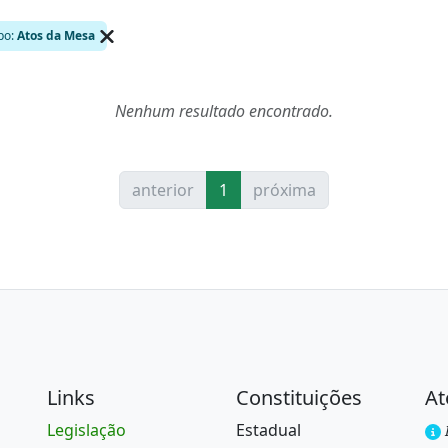
po
:
Atos da Mesa
Nenhum resultado encontrado.
anterior
1
próxima
Links
Constituições
At
Legislação
Estadual
I