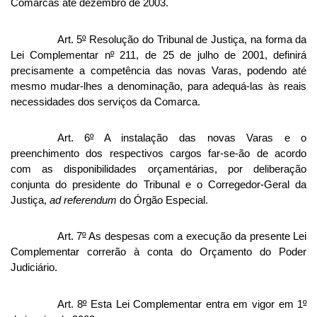
Comarcas até dezembro de 2003.
Art. 5
º
Resolução do Tribunal de Justiça, na forma da
Lei Complementar n
º
211, de 25 de julho de 2001, definirá
precisamente a competência das novas Varas, podendo até
mesmo mudar-lhes a denominação, para adequá-las às reais
necessidades dos serviços da Comarca.
Art. 6
º
A instalação das novas Varas e o
preenchimento dos respectivos cargos far-se-ão de acordo
com as disponibilidades orçamentárias, por deliberação
conjunta do presidente do Tribunal e o Corregedor-Geral da
Justiça,
ad referendum
do Órgão Especial.
Art. 7
º
As despesas com a execução da presente Lei
Complementar correrão à conta do Orçamento do Poder
Judiciário.
Art. 8
º
Esta Lei Complementar entra em vigor em 1
º