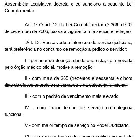
Assembléia Legislativa decreta e eu sanciono a seguinte Lei
Complementar:
Art. 1º O art. 12 da Lei Complementar nº 366, de 07
de dezembro de 2006, passa a vigorar com a seguinte redação:
“Art. 12. Ressalvado o interesse do serviço judiciário,
terá preferência no concurso de remoção a pedido o servidor:
I - portador de doença, desde que esta, comprovada
pelo órgão médico oficial, motive a remoção;
II - com mais de 365 (trezentos e sessenta e cinco)
dias de efetivo exercício na comarca e na categoria funcional;
III - com o padrão de vencimento mais elevado;
IV - com maior tempo de serviço na categoria
funcional;
V - com maior tempo de serviço no Poder Judiciário;
VI - com maior tempo de serviço público no Estado