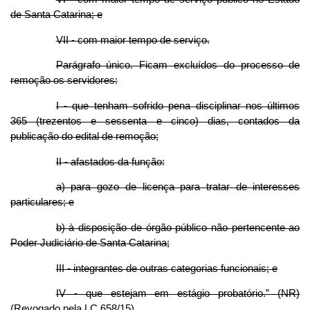
de Santa Catarina; e
VII - com maior tempo de serviço.
Parágrafo único. Ficam excluídos do processo de
remoção os servidores:
I - que tenham sofrido pena disciplinar nos últimos
365 (trezentos e sessenta e cinco) dias, contados da
publicação do edital de remoção;
II - afastados da função:
a) para gozo de licença para tratar de interesses
particulares; e
b) à disposição de órgão público não pertencente ao
Poder Judiciário de Santa Catarina;
III - integrantes de outras categorias funcionais; e
IV - que estejam em estágio probatório.” (NR)
(Revogado pela LC 658/15)