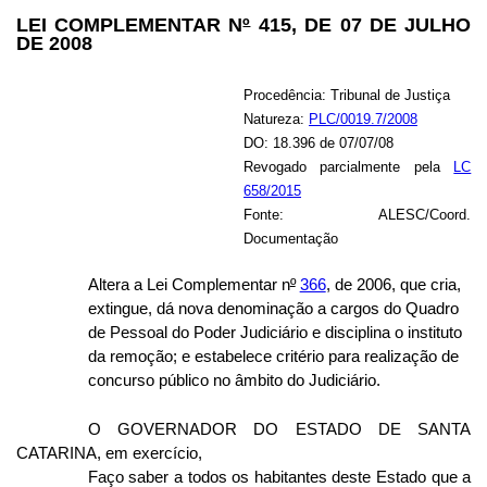
LEI COMPLEMENTAR N
º
415, DE 07 DE JULHO
DE 2008
Procedência: Tribunal de Justiça
Natureza:
PLC/0019.7/2008
DO: 18.396 de 07/07/08
Revogado parcialmente pela
LC
658/2015
Fonte: ALESC/Coord.
Documentação
Altera a Lei Complementar n
º
366
, de 2006, que cria,
extingue, dá nova denominação a cargos do Quadro
de Pessoal do Poder Judiciário e disciplina o instituto
da remoção; e estabelece critério para realização de
concurso público no âmbito do Judiciário.
O GOVERNADOR DO ESTADO DE SANTA
CATARINA, em exercício,
Faço saber a todos os habitantes deste Estado que a