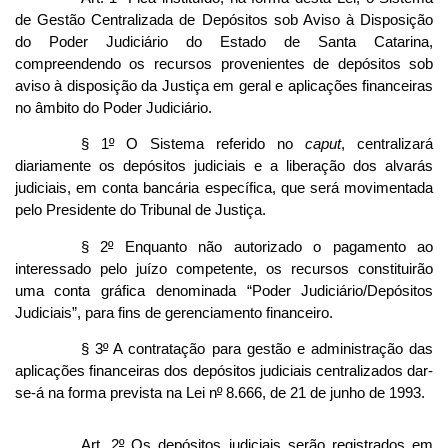
de Gestão Centralizada de Depósitos sob Aviso à Disposição
do Poder Judiciário do Estado de Santa Catarina,
compreendendo os recursos provenientes de depósitos sob
aviso à disposição da Justiça em geral e aplicações financeiras
no âmbito do Poder Judiciário.
§ 1
º
O Sistema referido no
caput
, centralizará
diariamente os depósitos judiciais e a liberação dos alvarás
judiciais, em conta bancária específica, que será movimentada
pelo Presidente do Tribunal de Justiça.
§ 2
º
Enquanto não autorizado o pagamento ao
interessado pelo juízo competente, os recursos constituirão
uma conta gráfica denominada “Poder Judiciário/Depósitos
Judiciais”, para fins de gerenciamento financeiro.
§ 3
º
A contratação para gestão e administração das
aplicações financeiras dos depósitos judiciais centralizados dar-
se-á na forma prevista na Lei n
º
8.666, de 21 de junho de 1993.
Art. 2
º
Os depósitos judiciais serão registrados em