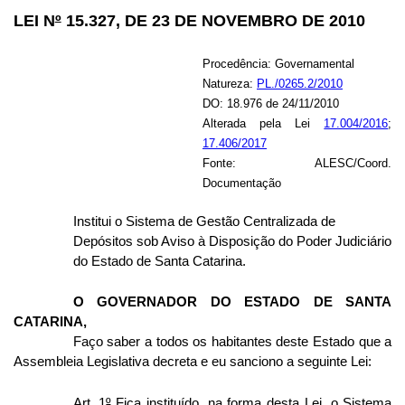
LEI N
º
15.327, DE 23 DE NOVEMBRO DE 2010
Procedência: Governamental
Natureza:
PL./0265.2/2010
DO: 18.976 de 24/11/2010
Alterada pela Lei
17.004/2016
;
17.406/2017
Fonte: ALESC/Coord.
Documentação
Institui o Sistema de Gestão Centralizada de
Depósitos sob Aviso à Disposição do Poder Judiciário
do Estado de Santa Catarina.
O GOVERNADOR DO ESTADO DE SANTA
CATARINA,
Faço saber a todos os habitantes deste Estado que a
Assembleia Legislativa decreta e eu sanciono a seguinte Lei:
Art. 1
º
Fica instituído, na forma desta Lei, o Sistema