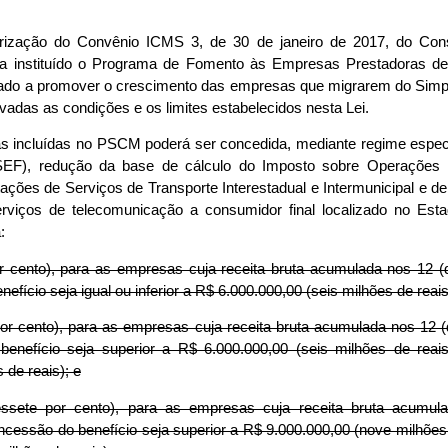
orização do Convênio ICMS 3, de 30 de janeiro de 2017, do Cons
ca instituído o Programa de Fomento às Empresas Prestadoras d
nado a promover o crescimento das empresas que migrarem do Simpl
adas as condições e os limites estabelecidos nesta Lei.
s incluídas no PSCM poderá ser concedida, mediante regime especia
EF), redução da base de cálculo do Imposto sobre Operações R
ações de Serviços de Transporte Interestadual e Intermunicipal e
erviços de telecomunicação a consumidor final localizado no Es
:
r cento), para as empresas cuja receita bruta acumulada nos 12 (
fício seja igual ou inferior a R$ 6.000.000,00 (seis milhões de reais
por cento), para as empresas cuja receita bruta acumulada nos 12 
enefício seja superior a R$ 6.000.000,00 (seis milhões de reais)
 de reais); e
essete por cento), para as empresas cuja receita bruta acumu
ncessão do benefício seja superior a R$ 9.000.000,00 (nove milhões de