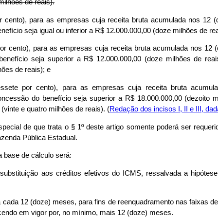
ilhões de reais).
r cento), para as empresas cuja receita bruta acumulada nos 12 (
efício seja igual ou inferior a R$ 12.000.000,00 (doze milhões de rea
por cento), para as empresas cuja receita bruta acumulada nos 12 
nefício seja superior a R$ 12.000.000,00 (doze milhões de reais
ões de reais); e
essete por cento), para as empresas cuja receita bruta acumu
oncessão do benefício seja superior a R$ 18.000.000,00 (dezoito mi
(vinte e quatro milhões de reais). (
Redação dos incisos I, II e III, da
pecial de que trata o § 1º deste artigo somente poderá ser requeri
azenda Pública Estadual.
a base de cálculo será:
 substituição aos créditos efetivos do ICMS, ressalvada a hipótese
 a cada 12 (doze) meses, para fins de reenquadramento nas faixas de
ecendo em vigor por, no mínimo, mais 12 (doze) meses.