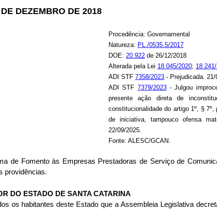
21 DE DEZEMBRO DE 2018
Procedência: Governamental
Natureza:
PL./0535.5/2017
DOE:
20.922
de 26/12/2018
Alterada pela Lei
18.045/2020
;
18.241
ADI STF
7358/2023
- Prejudicada. 21/
ADI STF
7379/2023
- Julgou improce
presente ação direta de inconstitu
constitucionalidade do artigo 1º, § 7º,
de iniciativa, tampouco ofensa mate
22/09/2025.
Fonte: ALESC/GCAN.
grama de Fomento às Empresas Prestadoras de Serviço de Comunic
s providências.
R DO ESTADO DE SANTA CATARINA
os os habitantes deste Estado que a Assembleia Legislativa decret