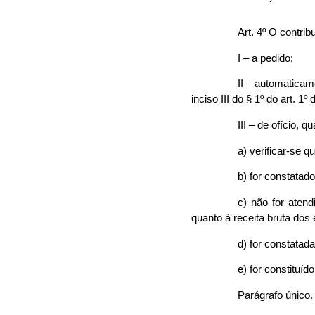
Art. 4º O contri
I – a pedido;
II – automaticame
inciso III do § 1º do art. 1º 
III – de ofício, q
a) verificar-se q
b) for constatad
c) não for atend
quanto à receita bruta dos
d) for constatada
e) for constituíd
Parágrafo único. 