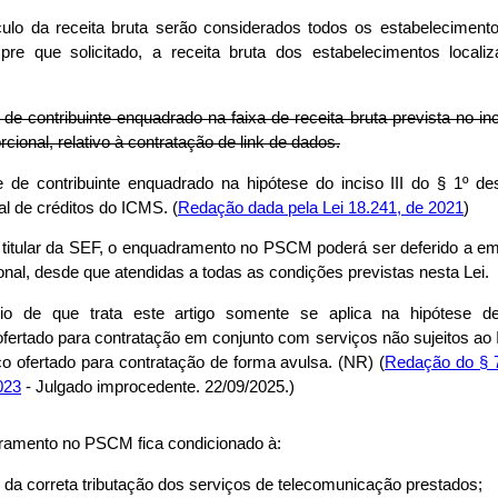
culo da receita bruta serão considerados todos os estabelecimen
empre que solicitado, a receita bruta dos estabelecimentos local
de contribuinte enquadrado na faixa de receita bruta prevista no inci
rcional, relativo à contratação de link de dados.
 de contribuinte enquadrado na hipótese do inciso III do § 1º des
l de créditos do ICMS. (
Redação dada pela Lei 18.241, de 2021
)
do titular da SEF, o enquadramento no PSCM poderá ser deferido a 
al, desde que atendidas a todas as condições previstas nesta Lei.
io de que trata este artigo somente se aplica na hipótese 
fertado para contratação em conjunto com serviços não sujeitos ao I
 ofertado para contratação de forma avulsa. (NR) (
Redação do § 7º
023
- Julgado improcedente. 22/09/2025.)
dramento no PSCM fica condicionado à:
da correta tributação dos serviços de telecomunicação prestados;