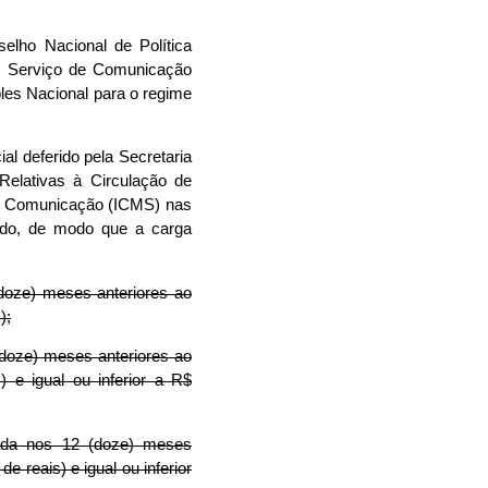
elho Nacional de Política
e Serviço de Comunicação
es Nacional para o regime
l deferido pela Secretaria
elativas à Circulação de
 de Comunicação (ICMS) nas
tado, de modo que a carga
doze) meses anteriores ao
);
(doze) meses anteriores ao
 e igual ou inferior a R$
lada nos 12 (doze) meses
 reais) e igual ou inferior