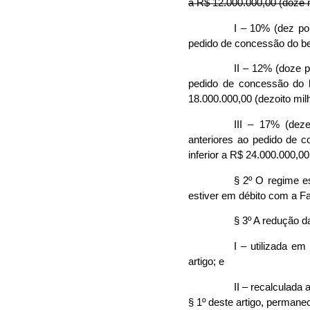
a R$ 12.000.000,00 (doze m
I – 10% (dez po
pedido de concessão do ben
II – 12% (doze 
pedido de concessão do be
18.000.000,00 (dezoito milh
III – 17% (dez
anteriores ao pedido de c
inferior a R$ 24.000.000,00 
§ 2º O regime es
estiver em débito com a F
§ 3º A redução d
I – utilizada em
artigo; e
II – recalculada
§ 1º deste artigo, perman