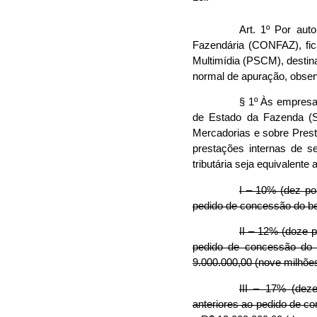
Art. 1º Por aut
Fazendária (CONFAZ), fi
Multimídia (PSCM), desti
normal de apuração, observ
§ 1º Às empresa
de Estado da Fazenda (S
Mercadorias e sobre Prest
prestações internas de s
tributária seja equivalente a
I – 10% (dez po
pedido de concessão do bene
II – 12% (doze 
pedido de concessão do b
9.000.000,00 (nove milhões
III – 17% (dez
anteriores ao pedido de co