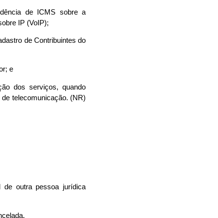
incidência de ICMS sobre a
obre IP (VoIP);
adastro de Contribuintes do
or; e
ção dos serviços, quando
o de telecomunicação. (NR)
l de outra pessoa jurídica
ancelada.