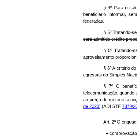
§ 4º Para o cál
beneficiário informar, s
federadas.
§ 5º Tratando-se 
será admitido crédito propo
§ 5º Tratando-se
aproveitamento proporciona
§ 6º A critério 
egressas do Simples Nacion
§ 7º O benefíc
telecomunicação, quando o
ao preço do mesmo serviço
de 2020
) (ADI STF
7379/2
Art. 2º O enqua
I – comprovação 