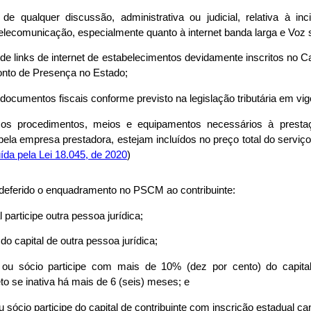
a de qualquer discussão, administrativa ou judicial, relativa à 
elecomunicação, especialmente quanto à internet banda larga e Voz s
o de links de internet de estabelecimentos devidamente inscritos no C
to de Presença no Estado;
documentos fiscais conforme previsto na legislação tributária em vig
os procedimentos, meios e equipamentos necessários à presta
pela empresa prestadora, estejam incluídos no preço total do serviç
ída pela Lei 18.045, de 2020
)
 deferido o enquadramento no PSCM ao contribuinte:
l participe outra pessoa jurídica;
e do capital de outra pessoa jurídica;
lar ou sócio participe com mais de 10% (dez por cento) do capita
to se inativa há mais de 6 (seis) meses; e
 ou sócio participe do capital de contribuinte com inscrição estadual c