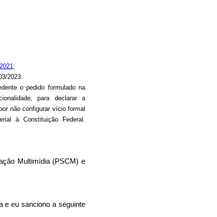
/2021
;
03/2023.
dente o pedido formulado na
cionalidade, para declarar a
 por não configurar vício formal
rial à Constituição Federal.
ação Multimídia (PSCM) e
a e eu sanciono a seguinte