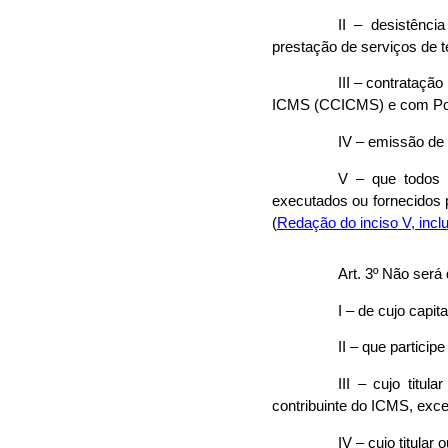
II – desistênci
prestação de serviços de t
III – contrataçã
ICMS (CCICMS) e com Pon
IV – emissão de 
V – que todos 
executados ou fornecidos 
(
Redação do inciso V, inclu
Art. 3º Não será
I – de cujo capita
II – que particip
III – cujo titu
contribuinte do ICMS, exce
IV – cujo titular