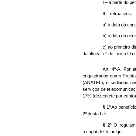
I – a partir do p
II – retroativos:
a) à data da conc
b) à data da ocor
c) ao primeiro di
da alínea “e” do inciso III 
Art. 4º-A. Por 
enquadrados como Prestad
(ANATEL), e sediados nes
serviços de telecomunicaçã
17% (dezessete por cento)
§ 1º Ao benefíci
2º desta Lei.
§ 2º O regulame
o
caput
deste artigo.