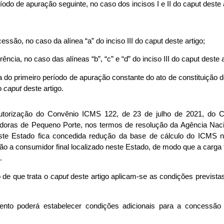
eríodo de apuração seguinte, no caso dos incisos I e II do caput deste a
essão, no caso da alínea “a” do inciso III do caput deste artigo;
rência, no caso das alíneas “b”, “c” e “d” do inciso III do caput deste a
a do primeiro período de apuração constante do ato de constituição do
do
caput
deste artigo.
autorização do Convênio ICMS 122, de 23 de julho de 2021, do 
oras de Pequeno Porte, nos termos de resolução da Agência Nac
te Estado fica concedida redução da base de cálculo do ICMS n
o a consumidor final localizado neste Estado, de modo que a carga tr
.
o de que trata o
caput
deste artigo aplicam-se as condições previstas 
nto poderá estabelecer condições adicionais para a concessão 