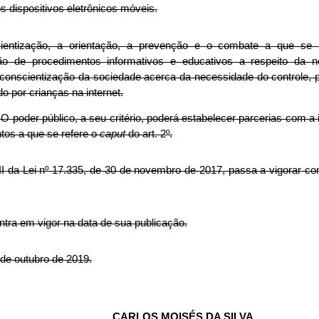
s dispositivos eletrônicos móveis.
cientização, a orientação, a prevenção e o combate a que se
o de procedimentos informativos e educativos a respeito da n
 conscientização da sociedade acerca da necessidade do controle, p
 por crianças na internet.
 O poder público, a seu critério, poderá estabelecer parcerias com a 
ntos a que se refere o
caput
do art. 2º.
II da Lei nº 17.335, de 30 de novembro de 2017, passa a vigorar co
entra em vigor na data de sua publicação.
 de outubro de 2019.
CARLOS MOISÉS DA SILVA