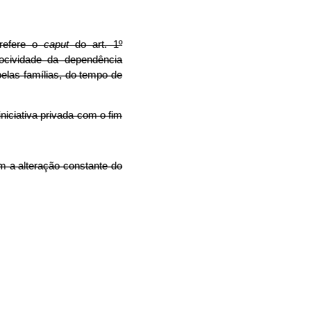
 refere o
caput
do art. 1º
ocividade da dependência
elas famílias, do tempo de
iniciativa privada com o fim
m a alteração constante do