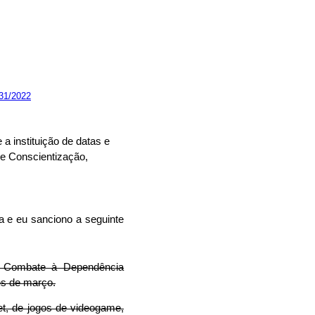
31/2022
a instituição de datas e
de Conscientização,
a e eu sanciono a seguinte
 e Combate à Dependência
ês de março.
et, de jogos de videogame,