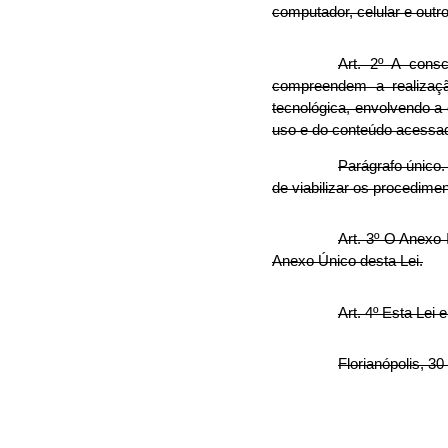
computador, celular e outro
Art. 2º A cons
compreendem a realizaçã
tecnológica, envolvendo a
uso e do conteúdo acessado
Parágrafo único.
de viabilizar os procedime
Art. 3º O Anexo 
Anexo Único desta Lei.
Art. 4º Esta Lei 
Florianópolis, 30