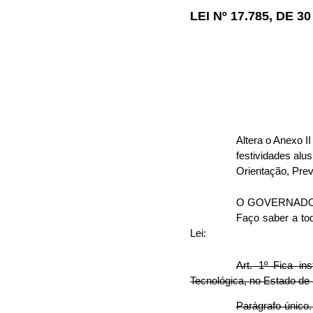
LEI Nº 17.785, DE 
Altera o Anexo I
festividades alu
Orientação, Pre
O GOVERNADO
Faço saber a tod
Lei:
Art. 1º Fica i
Tecnológica, no Estado de
Parágrafo único