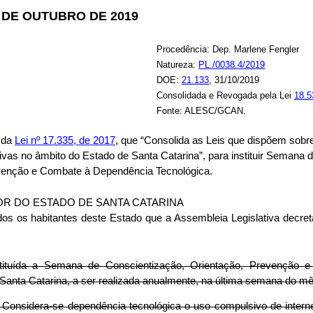
30 DE OUTUBRO DE 2019
Procedência: Dep. Marlene Fengler
Natureza:
PL./0038.4/2019
DOE:
21.133
, 31/10/2019
Consolidada e Revogada pela Lei
18.5
Fonte: ALESC/GCAN.
I da
Lei nº 17.335, de 2017
, que “Consolida as Leis que dispõem sobre 
sivas no âmbito do Estado de Santa Catarina”, para instituir Semana 
venção e Combate à Dependência Tecnológica.
R DO ESTADO DE SANTA CATARINA
os os habitantes deste Estado que a Assembleia Legislativa decret
nstituída a Semana de Conscientização, Orientação, Prevenção
 Santa Catarina, a ser realizada anualmente, na última semana do m
. Considera-se dependência tecnológica o uso compulsivo de intern