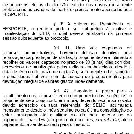
§ 2º O recurso protocolado no prazo
suspende os efeitos da decisão, exceto nos casos meramente
protelatórios ou eivados de má-fé, expressamente apontados pela
FESPORTE.
§ 3º A critério da Presidência da
FESPORTE, o recurso poderá ser submetido à análise e
manifestação do CED, o qual deverá analisá-lo na primeira
sessão subsequente ao protocolo.
Art. 41. Uma vez esgotados os
recursos administrativos, havendo decisão definitiva pela
reprovação da prestação de contas, o proponente será intimado a
recolher os valores captados no prazo de 30 (trinta) dias corridos,
acrescidos de atualização pelos índices estabelecidos, desde a
data de término do prazo de captação, sem prejuízo das sanções
e penalidades cabíveis nem da adoção de procedimentos para
devolução integral de valores gastos indevidamente.
Art. 42. Esgotado o prazo para o
recolhimento dos recursos sem o cumprimento das exigências, o
proponente será constituído em mora, devendo recompor o valor
devido acrescido da taxa referencial do SELIC, acumulada
mensalmente desde o mês seguinte ao da última consolidação do
valor impugnado até o último dia do mês anterior ao do
pagamento, mais 1% (um por cento) ao mês,
pro rata die
, até o
pagamento, a ser depositado para o Tesouro.