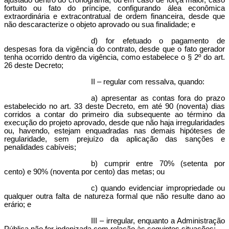
ajustado dentro do cronograma, ou em caso de força maior, caso
fortuito ou fato do príncipe, configurando álea econômica
extraordinária e extracontratual de ordem financeira, desde que
não descaracterize o objeto aprovado ou sua finalidade; e
d) for efetuado o pagamento de
despesas fora da vigência do contrato, desde que o fato gerador
tenha ocorrido dentro da vigência, como estabelece o § 2º do art.
26 deste Decreto;
II – regular com ressalva, quando:
a) apresentar as contas fora do prazo
estabelecido no art. 33 deste Decreto, em até 90 (noventa) dias
corridos a contar do primeiro dia subsequente ao término da
execução do projeto aprovado, desde que não haja irregularidades
ou, havendo, estejam enquadradas nas demais hipóteses de
regularidade, sem prejuízo da aplicação das sanções e
penalidades cabíveis;
b) cumprir entre 70% (setenta por
cento) e 90% (noventa por cento) das metas; ou
c) quando evidenciar impropriedade ou
qualquer outra falta de natureza formal que não resulte dano ao
erário; e
III – irregular, enquanto a Administração