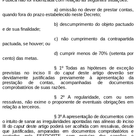
Pública não for indenizada com relação às seguintes situações:
a) omissão no dever de prestar contas,
quando fora do prazo estabelecido neste Decreto;
b) descumprimento do objeto pactuado
e de sua finalidade;
c) não cumprimento da contrapartida
pactuada, se houver; ou
d) cumprir menos de 70% (setenta por
cento) das metas.
§ 1º Todas as hipóteses de exceção
previstas no inciso II do
caput
deste artigo deverão ser
devidamente justificadas previamente à apresentação da
prestação de contas, acompanhadas de documentos
comprobatórios de suas razões.
§ 2º A regularidade, com ou sem
ressalvas, não exime o proponente de eventuais obrigações em
relação a terceiros.
§ 3º A apresentação de documentos com
o intuito de sanar as irregularidades apontadas nas alíneas do inciso
III do
caput
deste artigo poderá ser acolhida com ressalvas, desde
que justificadas, amparadas em documentos comprobatórios e