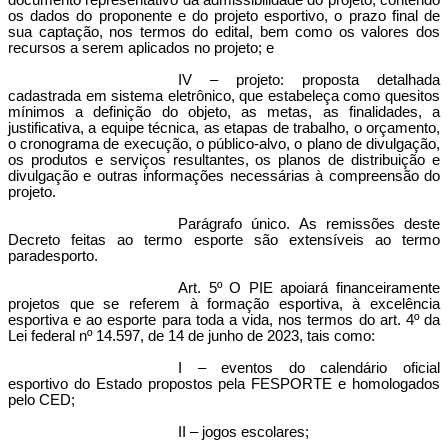
documento representativo da admissibilidade do projeto, contendo
os dados do proponente e do projeto esportivo, o prazo final de
sua captação, nos termos do edital, bem como os valores dos
recursos a serem aplicados no projeto; e
IV – projeto: proposta detalhada
cadastrada em sistema eletrônico, que estabeleça como quesitos
mínimos a definição do objeto, as metas, as finalidades, a
justificativa, a equipe técnica, as etapas de trabalho, o orçamento,
o cronograma de execução, o público-alvo, o plano de divulgação,
os produtos e serviços resultantes, os planos de distribuição e
divulgação e outras informações necessárias à compreensão do
projeto.
Parágrafo único. As remissões deste
Decreto feitas ao termo esporte são extensíveis ao termo
paradesporto.
Art. 5º O PIE apoiará financeiramente
projetos que se referem à formação esportiva, à excelência
esportiva e ao esporte para toda a vida, nos termos do art. 4º da
Lei federal nº 14.597, de 14 de junho de 2023
, tais como:
I – eventos do calendário oficial
esportivo do Estado propostos pela FESPORTE e homologados
pelo CED;
II – jogos escolares;