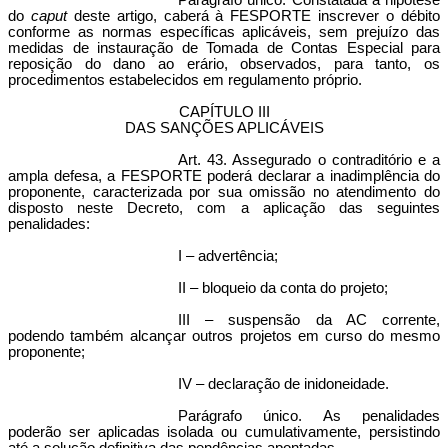
Parágrafo único. Constatada a hipótese
do
caput
deste artigo, caberá à FESPORTE inscrever o débito
conforme as normas específicas aplicáveis, sem prejuízo das
medidas de instauração de Tomada de Contas Especial para
reposição do dano ao erário, observados, para tanto, os
procedimentos estabelecidos em regulamento próprio.
CAPÍTULO III
DAS SANÇÕES APLICÁVEIS
Art. 43. Assegurado o contraditório e a
ampla defesa, a FESPORTE poderá declarar a inadimplência do
proponente, caracterizada por sua omissão no atendimento do
disposto neste Decreto, com a aplicação das seguintes
penalidades:
I – advertência;
II – bloqueio da conta do projeto;
III – suspensão da AC corrente,
podendo também alcançar outros projetos em curso do mesmo
proponente;
IV – declaração de inidoneidade.
Parágrafo único. As penalidades
poderão ser aplicadas isolada ou cumulativamente, persistindo