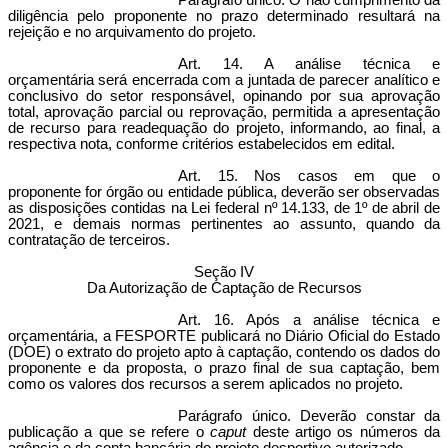
Parágrafo único. O não cumprimento da
diligência pelo proponente no prazo determinado resultará na
rejeição e no arquivamento do projeto.
Art. 14. A análise técnica e
orçamentária será encerrada com a juntada de parecer analítico e
conclusivo do setor responsável, opinando por sua aprovação
total, aprovação parcial ou reprovação, permitida a apresentação
de recurso para readequação do projeto, informando, ao final, a
respectiva nota, conforme critérios estabelecidos em edital.
Art. 15. Nos casos em que o
proponente for órgão ou entidade pública, deverão ser observadas
as disposições contidas na
Lei federal nº 14.133, de 1º de abril de
2021
, e demais normas pertinentes ao assunto, quando da
contratação de terceiros.
Seção IV
Da Autorização de Captação de Recursos
Art. 16. Após a análise técnica e
orçamentária, a FESPORTE publicará no
Diário Oficial do Estado
(DOE)
o extrato do projeto apto à captação, contendo os dados do
proponente e da proposta, o prazo final de sua captação, bem
como os valores dos recursos a serem aplicados no projeto.
Parágrafo único. Deverão constar da
publicação a que se refere o
caput
deste artigo os números da