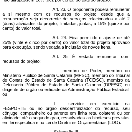
não ultrapassem 10% (dez por cento) do total do projeto.
Art. 23. O proponente poderá remunerar
a si mesmo com os recursos do projeto, desde que a
remuneração seja decorrente de serviços relacionados a até 2
(duas) atividades do projeto, limitadas, juntas, a 15% (quinze por
cento) do valor total.
Art. 24. Fica permitido o ajuste de até
25% (vinte e cinco por cento) do valor total do projeto aprovado
para execução, sendo vedada a inclusão de novos itens.
Art. 25. É vedado remunerar, com
recursos do projeto:
I – membro de Poder, membro do
Ministério Público de Santa
Catarina (MPSC), membro do Tribunal
de Contas do Estado de Santa Catarina (TCE/SC), membro da
Defensoria Pública do Estado de Santa Catarina (DPE/SC) ou
dirigente de órgão ou entidade da Administração Pública Estadual;
ou
II – servidor em exercício na
FESPORTE ou no órgão descentralizador do recurso, seu
cônjuge, companheiro ou parente em linha reta, colateral ou por
afinidade, até o segundo grau, ressalvadas as hipóteses previstas
em lei específica e na Lei de Diretrizes Orçamentárias (LDO).