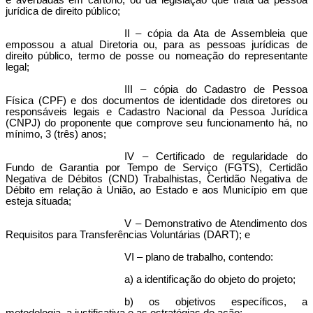
e averbadas em cartório, ou da legislação que trata da pessoa
jurídica de direito público;
II – cópia da Ata de Assembleia que
empossou a atual Diretoria ou, para as pessoas jurídicas de
direito público, termo de posse ou nomeação do representante
legal;
III – cópia do
Cadastro de Pessoa
Física (CPF)
e dos documentos de identidade dos diretores ou
responsáveis legais e
Cadastro Nacional da Pessoa Jurídica
(CNPJ)
do proponente que comprove seu funcionamento há, no
mínimo, 3 (três) anos;
IV – Certificado de regularidade do
Fundo de Garantia por Tempo de Serviço (FGTS)
,
Certidão
Negativa de Débitos (CND)
Trabalhistas, Certidão Negativa de
Débito em relação à União, ao Estado e aos Município em que
esteja situada;
V –
Demonstrativo de Atendimento dos
Requisitos para Transferências Voluntárias (DART)
; e
VI – plano de trabalho, contendo:
a) a identificação do objeto do projeto;
b) os objetivos específicos, a