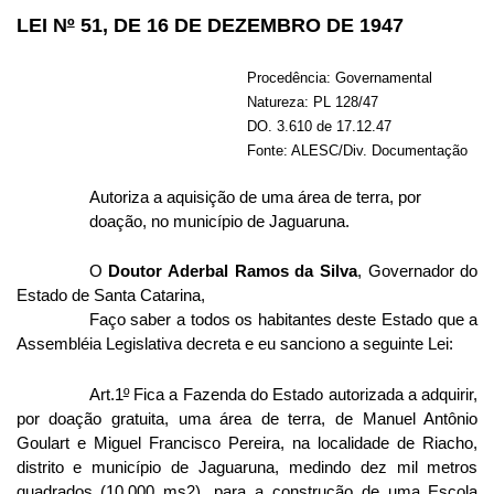
LEI N
º
51, DE 16 DE DEZEMBRO DE 1947
Procedência: Governamental
Natureza: PL 128/47
DO. 3.610 de 17.12.47
Fonte: ALESC/Div. Documentação
Autoriza a aquisição de uma área de terra, por
doação, no município de Jaguaruna.
O
Doutor Aderbal Ramos da Silva
, Governador do
Estado de Santa Catarina,
Faço saber a todos os habitantes deste Estado que a
Assembléia Legislativa decreta e eu sanciono a seguinte Lei:
Art.1
º
Fica a Fazenda do Estado autorizada a adquirir,
por doação gratuita, uma área de terra, de Manuel Antônio
Goulart e Miguel Francisco Pereira, na localidade de Riacho,
distrito e município de Jaguaruna, medindo dez mil metros
quadrados (10.000 ms2), para a construção de uma Escola